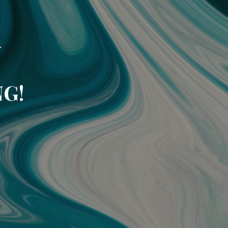
á
NG!