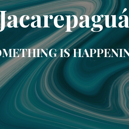
Jacarepagu
METHING IS HAPPENI